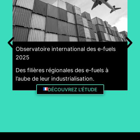
Observatoire international des e-fuels
Obs
2025
Fai
Des filières régionales des e-fuels à
cha
l’aube de leur industrialisation.
déc
lou
DÉCOUVREZ L'ÉTUDE