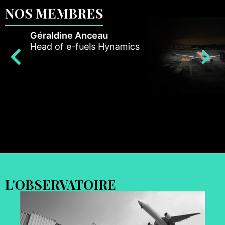
NOS MEMBRES
Géraldine Anceau
Oliv
Head of e-fuels Hynamics
Dire
L'OBSERVATOIRE